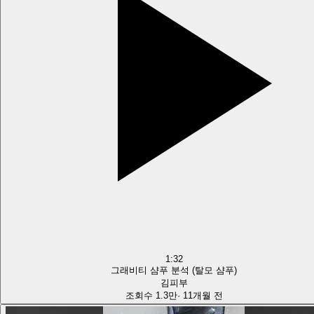
1:32
그래비티 샴푸 분석 (탈모 샴푸)
김피부
조회수
1.3만
·
11개월 전