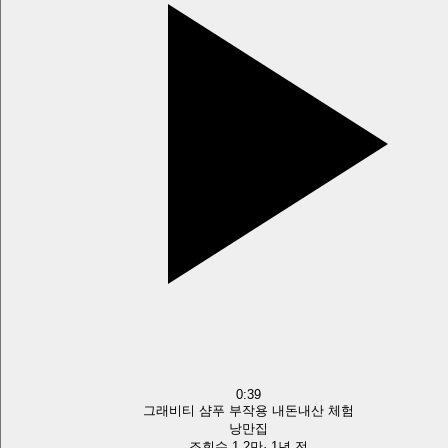
0:39
그래비티 샴푸 부작용 내돈내산 체험
낭만집
조회수
1.2만
·
1년 전