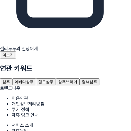
젤리투투의 일상
어제
더보기
연관 키워드
샴푸
아베다샴푸
탈모샴푸
샴푸브러쉬
염색샴푸
트렌드나우
이용약관
개인정보처리방침
쿠키 정책
제휴 링크 안내
서비스 소개
제휴문의