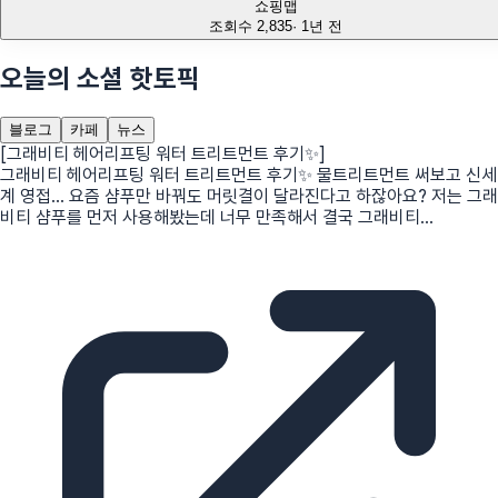
쇼핑맵
조회수
2,835
·
1년 전
오늘의 소셜 핫토픽
블로그
카페
뉴스
[그래비티 헤어리프팅 워터 트리트먼트 후기✨]
그래비티 헤어리프팅 워터 트리트먼트 후기✨ 물트리트먼트 써보고 신세
계 영접… 요즘 샴푸만 바꿔도 머릿결이 달라진다고 하잖아요? 저는 그래
비티 샴푸를 먼저 사용해봤는데 너무 만족해서 결국 그래비티...