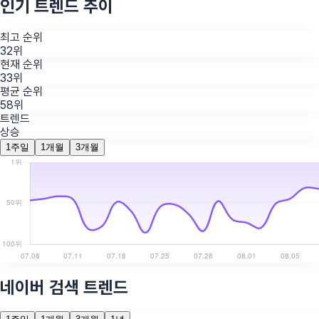
인기 트렌드 추이
최고 순위
32위
현재 순위
33위
평균 순위
58위
트렌드
상승
1주일
1개월
3개월
네이버 검색 트렌드