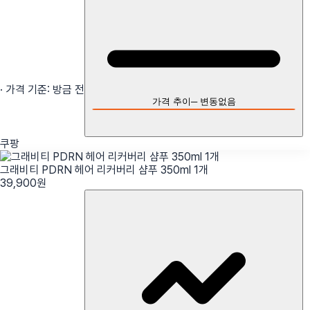
· 가격 기준:
방금 전
가격 추이
─
변동없음
쿠팡
그래비티 PDRN 헤어 리커버리 샴푸 350ml 1개
39,900
원