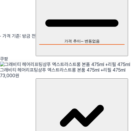
· 가격 기준:
방금 전
가격 추이
─
변동없음
쿠팡
그래비티 헤어리프팅샴푸 엑스트라스트롱 본품 475ml +리필 475ml
73,000
원