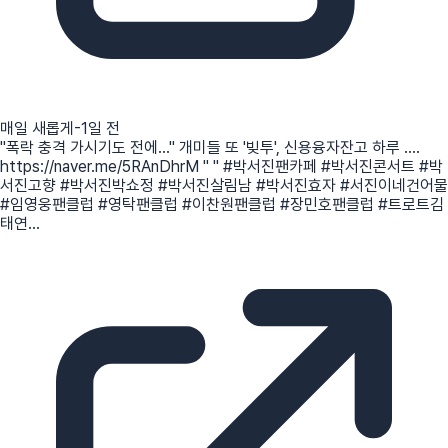
매일 새롭게
-1일 전
"폭락 충격 가시기도 전에..." 개미들 또 '빚투', 신용융자잔고 하루 ....
https://naver.me/5RAnDhrM " " #박서진팬카페 #박서진콘서트 #박
서진고향 #박서진박쇼정 #박서진살림남 #박서진효자 #서진이네건어물
#임영웅팬클럽 #영탁팬클럽 #이찬원팬클럽 #장민호팬클럽 #트로트김
태연...