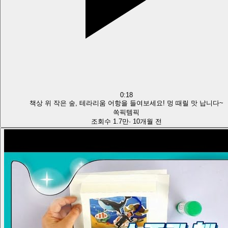
0:18
책상 위 작은 숲, 테라리움 어항을 들여보세요! 멍 때릴 맛 납니다~
쏙픽템픽
조회수
1.7만
·
10개월 전