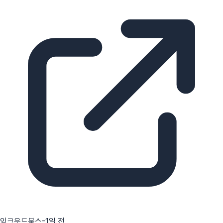
잉크우드북스
-1일 전