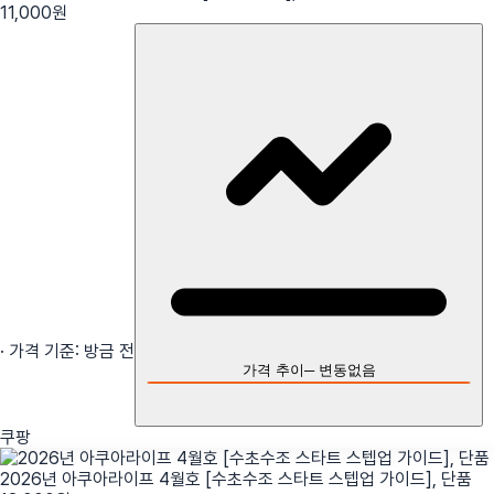
11,000
원
· 가격 기준:
방금 전
가격 추이
─
변동없음
쿠팡
2026년 아쿠아라이프 4월호 [수초수조 스타트 스텝업 가이드], 단품