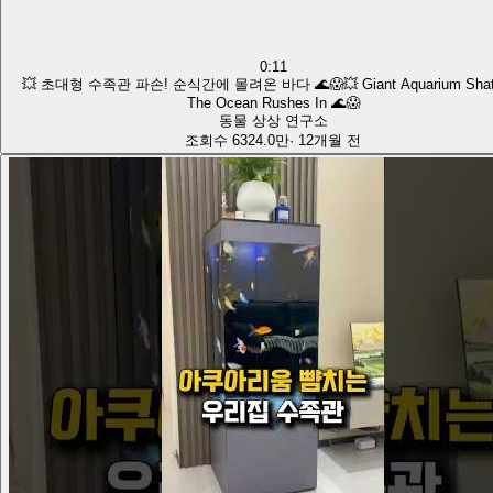
0:11
💥 초대형 수족관 파손! 순식간에 몰려온 바다 🌊😱💥 Giant Aquarium Shatt
The Ocean Rushes In 🌊😱
동물 상상 연구소
조회수
6324.0만
·
12개월 전