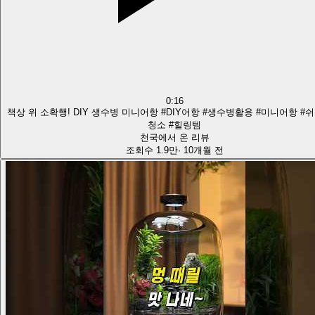
0:16
책상 위 소확행! DIY 생수병 미니어항 #DIY어항 #생수병활용 #미니어항 #
청소 #힐링템
천국에서 온 리뷰
조회수
1.9만
·
10개월 전