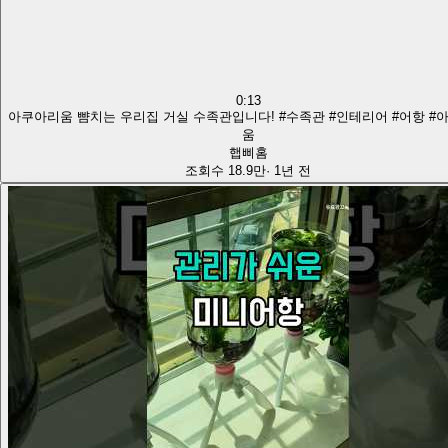
0:13
아쿠아리움 뺨치는 우리집 거실 수족관입니다! #수족관 #인테리어 #어항 #
움
햅삐홈
조회수
18.9만
·
1년 전