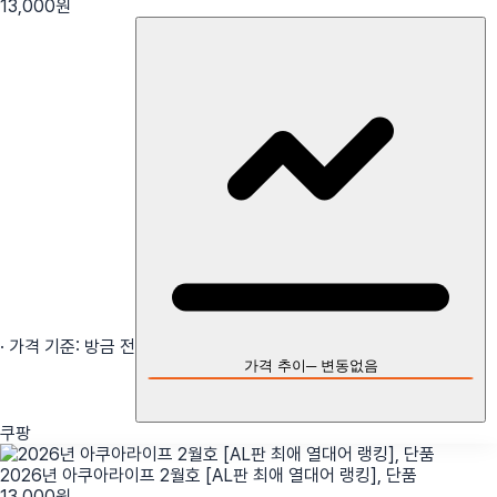
13,000
원
· 가격 기준:
방금 전
가격 추이
─
변동없음
쿠팡
2026년 아쿠아라이프 2월호 [AL판 최애 열대어 랭킹], 단품
13,000
원