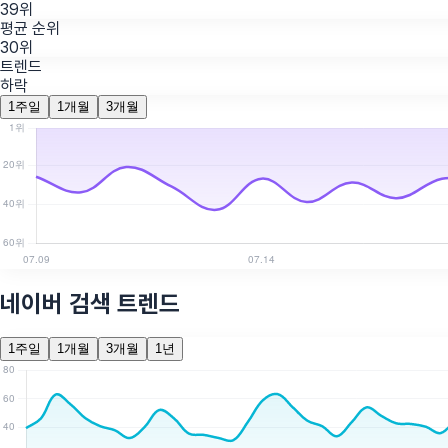
39위
평균 순위
30위
트렌드
하락
1주일
1개월
3개월
네이버 검색 트렌드
1주일
1개월
3개월
1년