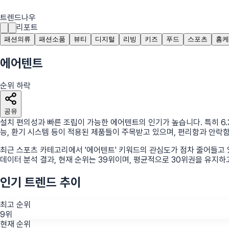
트렌드나우
리포트
패션의류
패션소품
뷰티
디지털
리빙
키즈
푸드
스포츠
홈케
에어텐트
순위 하락
공유
설치 편의성과 빠른 조립이 가능한 에어텐트의 인기가 높습니다. 특히 6.
능, 환기 시스템 등이 적용된 제품들이 주목받고 있으며, 편리함과 안락
최근
스포츠
카테고리에서
'
에어텐트
'
키워드의 관심도가 점차 줄어들고 
데이터 분석 결과, 현재 순위는
39
위
이며, 평균적으로
30
위권을 유지하
인기 트렌드 추이
최고 순위
9위
현재 순위