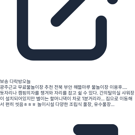
보송 다락방
오늘
광주근교 무료물놀이장 추천 전북 부안 해뜰마루 물놀이장 이용후....
돗자리나 캠핑의자를 챙겨와 자리를 잡고 쉴 수 있다. 간의탈의실 샤워장
이 설치되어있지만 별이는 할머니댁이 차로 1분거리라... 집으로 이동해
서 편히 씻음ㅎㅎㅎ 놀이시설 다양한 조립식 풀장, 유수풀장...