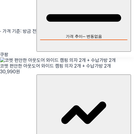
· 가격 기준:
방금 전
가격 추이
─
변동없음
쿠팡
코멧 편안한 아웃도어 와이드 캠핑 의자 2개 + 수납가방 2개
30,990
원