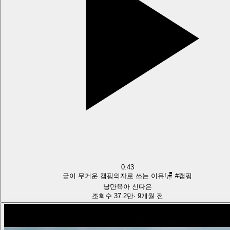
0:43
굳이 무거운 캠핑의자로 쓰는 이유!🪑 #캠핑
낭만육아 신다은
조회수
37.2만
·
9개월 전