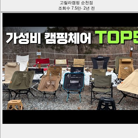
고릴라캠핑 순천점
조회수
7.5만
·
2년 전