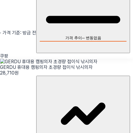
· 가격 기준:
방금 전
가격 추이
─
변동없음
쿠팡
GERDU 휴대용 캠핑의자 초경량 접이식 낚시의자
28,710
원