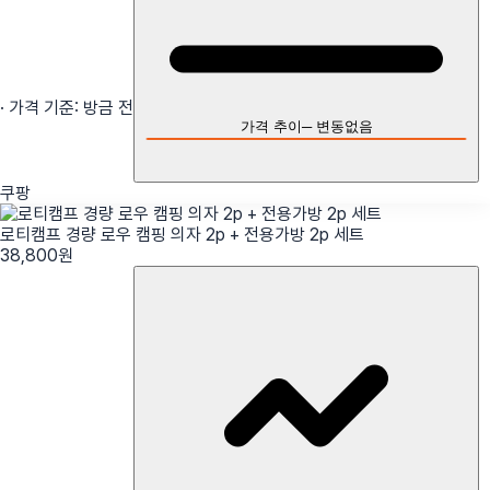
· 가격 기준:
방금 전
가격 추이
─
변동없음
쿠팡
로티캠프 경량 로우 캠핑 의자 2p + 전용가방 2p 세트
38,800
원