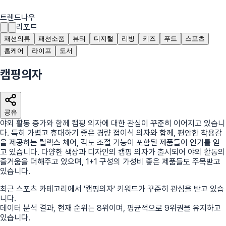
트렌드나우
리포트
패션의류
패션소품
뷰티
디지털
리빙
키즈
푸드
스포츠
홈케어
라이프
도서
캠핑의자
공유
야외 활동 증가와 함께 캠핑 의자에 대한 관심이 꾸준히 이어지고 있습니
다. 특히 가볍고 휴대하기 좋은 경량 접이식 의자와 함께, 편안한 착용감
을 제공하는 릴렉스 체어, 각도 조절 기능이 포함된 제품들이 인기를 얻
고 있습니다. 다양한 색상과 디자인의 캠핑 의자가 출시되어 야외 활동의
즐거움을 더해주고 있으며, 1+1 구성의 가성비 좋은 제품들도 주목받고
있습니다.
최근
스포츠
카테고리에서
'
캠핑의자
'
키워드가 꾸준히 관심을 받고 있습
니다.
데이터 분석 결과, 현재 순위는
8
위
이며, 평균적으로
9
위권을 유지하고
있습니다.