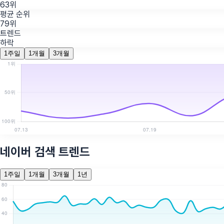
63위
평균 순위
79위
트렌드
하락
1주일
1개월
3개월
네이버 검색 트렌드
1주일
1개월
3개월
1년