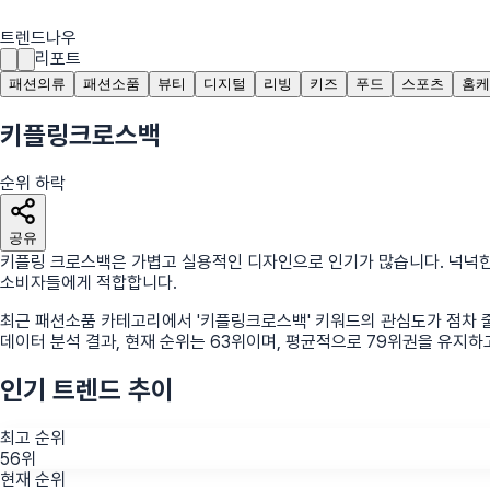
트렌드나우
리포트
패션의류
패션소품
뷰티
디지털
리빙
키즈
푸드
스포츠
홈케
키플링크로스백
순위 하락
공유
키플링 크로스백은 가볍고 실용적인 디자인으로 인기가 많습니다. 넉넉한
소비자들에게 적합합니다.
최근
패션소품
카테고리에서
'
키플링크로스백
'
키워드의 관심도가 점차 
데이터 분석 결과, 현재 순위는
63
위
이며, 평균적으로
79
위권을 유지하
인기 트렌드 추이
최고 순위
56위
현재 순위