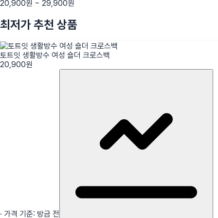
20,900
원 ~
29,900
원
최저가 추천 상품
토트잇 생활방수 여성 숄더 크로스백
20,900
원
· 가격 기준:
방금 전