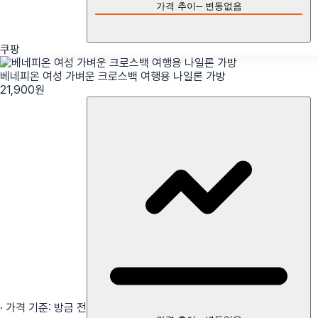
가격 추이
─
변동없음
쿠팡
베네피온 여성 가벼운 크로스백 여행용 나일론 가방
21,900
원
· 가격 기준:
방금 전